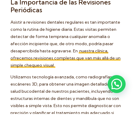
La Importancia de las Revisiones
Periódicas
Asistir a revisiones dentales regulares es tan importante
como la rutina de higiene diaria. Estas visitas permiten
detectar de forma temprana cualquier anomalía o
afección incipiente que, de otro modo, podría pasar
desapercibida hasta agravarse. En
nuestra clínica,
ofrecemos revisiones completas que van más allá de un
simple chequeo visual.
Utilizamos tecnología avanzada, como radiografías y
escáneres 3D, para obtener una imagen detallada de la
salud bucodental de nuestros pacientes, incluyendo las
estructuras internas de dientes y mandíbula que no son
visibles a simple vista. Esto nos permite diagnosticar con
precisión y planificar el tratamiento más adecuado si
fuera necesario. La periodicidad de estas visitas se
adapta a las necesidades individuales de cada paciente,