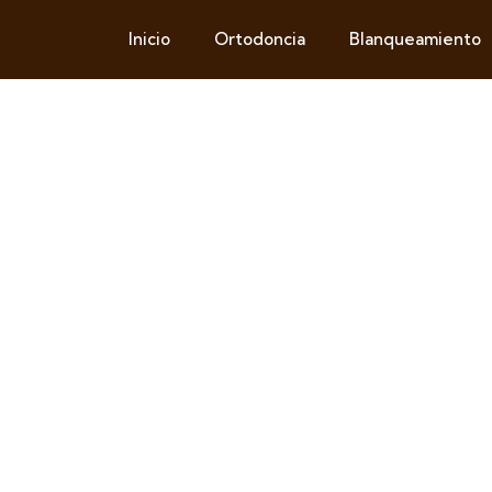
Inicio
Ortodoncia
Blanqueamiento
ENTAL Y CONSEJOS
ORMACIÓN ÚTIL PARA CUIDAR TU SON
ntos y recomendaciones
para ayudarte a cuidar tu salud buco
jor todo lo relacionado con el bienestar de tu sonrisa.