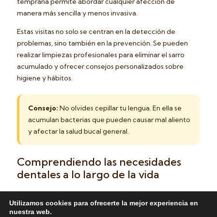
temprana permite abordar cualquier afección de
manera más sencilla y menos invasiva.
Estas visitas no solo se centran en la detección de
problemas, sino también en la prevención. Se pueden
realizar limpiezas profesionales para eliminar el sarro
acumulado y ofrecer consejos personalizados sobre
higiene y hábitos.
Consejo:
No olvides cepillar tu lengua. En ella se
acumulan bacterias que pueden causar mal aliento
y afectar la salud bucal general.
Comprendiendo las necesidades
dentales a lo largo de la vida
Las necesidades de nuestra boca evolucionan con el
Utilizamos cookies para ofrecerte la mejor experiencia en
tiempo. Lo que es importante para un niño en
nuestra web.