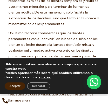
reabsorbe las raíces de los dientes temporales y reutiliza
esos mismos minerales para terminar de formar los
dientes adultos. De esta manera, no sólo facilita la
exfoliación de los deciduos, sino que también favorece la
mineralización de los permanentes.
Un último factor a considerar es que los dientes
permanentes van a “convivir” en la boca del niño con los
dientes de leche durante la llamada dentición mixta, y
cualquier enfermedad activa presente en los dientes
primarios-como por ejemplo la caries- puede pasar de
uno a otro.
Utilizamos cookies para ofrecerte la mejor experiencia en
nuestra web.
Teniendo en cuenta todo esto,
resulta sencillo
Puedes aprender más sobre qué cookies utilizamos o
comprender por qué se deben cuidar tanto los
desactivarlas en los
ajustes
.
dientes de leche desde el nacimiento de los niños
.
Aceptar
Rechazar
También es fundamental buscar un odontólogo
respetuoso y conservador, que opte por restaurar los
Llámanos ahora
dientes primarios de nuestros hijos aunque estos se
vayan a caer después de un tiempo.