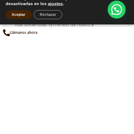
ACLARA TU SONRISA EN CASA: CONSEJOS
desactivarlas en los
ajustes
.
PARA UN BLANQUEAMIENTO DENTAL SEGURO
Aceptar
Rechazar
La sonrisa es una de las cartas de presentación
más poderosas, un reflejo de nuestra
personalidad y confianza. Es natural desear que
Llámanos ahora
nuestros dientes luzcan tan luminosos como sea
posible, y la búsqueda de ese brillo a menudo nos
lleva a explorar diversas opciones para
conseguirlo. En los últimos años,
LEER MÁS »
18/05/2026
UNCATEGORIZED